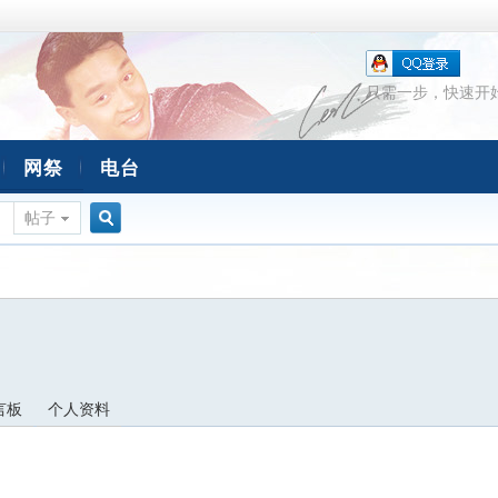
只需一步，快速开
网祭
电台
帖子
搜
索
言板
个人资料