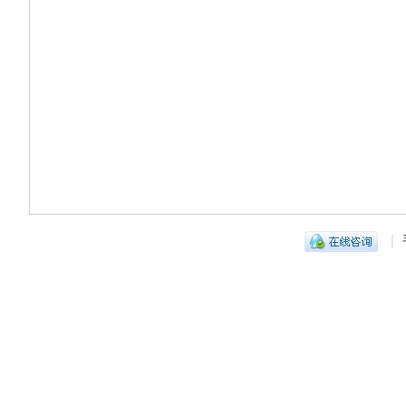
光
|
无