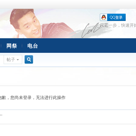
只需一步，快速开
网祭
电台
帖子
搜
索
抱歉，您尚未登录，无法进行此操作
.